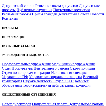
Депутатский состав
Решения совета депутатов
Депутатские
проекты
Публичные слушания
Постоянные комиссии
Регламент работы
Прием граждан депутатами Совета
Новости
Контакты
ПРОЕКТЫ
ИНФОРМАЦИЯ
ПОЛЕЗНЫЕ ССЫЛКИ
УЧРЕЖДЕНИЯ И ВЕДОМСТВА
Образовательные учреждения
Медицинские учреждения
Суды
Прокуратура Центрального района
Отдел полиции
Отдел по вопросам миграции
Налоговая инспекция
Управление ПФ
Управление социальной защиты
Военный
комиссариат
Служба занятости
Отдел ЗАГС
Комитет
образования
Территориальная избирательная комиссия
ОБЩЕСТВЕННЫЕ ОБЪЕДИНЕНИЯ
Совет директоров
Общественная палата Центрального района