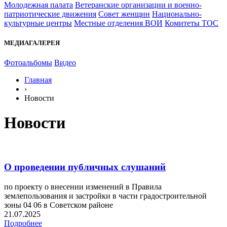
Молодежная палата
Ветеранские организации и военно-
патриотические движения
Совет женщин
Национально-
культурные центры
Местные отделения ВОИ
Комитеты ТОС
МЕДИАГАЛЕРЕЯ
Фотоальбомы
Видео
Главная
›
Новости
Новости
О проведении публичных слушаний
по проекту о внесении изменений в Правила
землепользования и застройки в части градостроительной
зоны 04 06 в Советском районе
21.07.2025
Подробнее