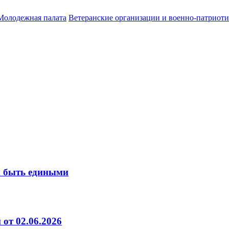
Молодежная палата
Ветеранские организации и военно-патриот
м быть едиными
от 02.06.2026