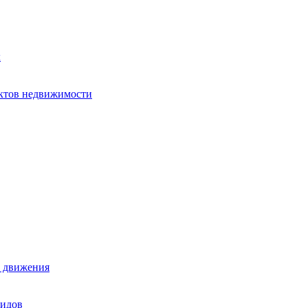
х
ектов недвижимости
е движения
лидов