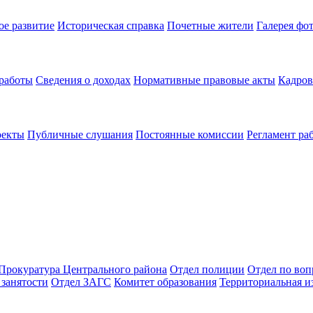
ое развитие
Историческая справка
Почетные жители
Галерея фо
 работы
Сведения о доходах
Нормативные правовые акты
Кадров
оекты
Публичные слушания
Постоянные комиссии
Регламент ра
Прокуратура Центрального района
Отдел полиции
Отдел по во
занятости
Отдел ЗАГС
Комитет образования
Территориальная и