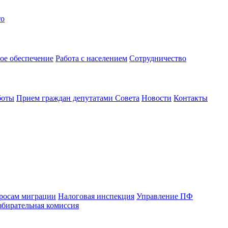
то
ое обеспечение
Работа с населением
Сотрудничество
боты
Прием граждан депутатами Совета
Новости
Контакты
просам миграции
Налоговая инспекция
Управление ПФ
збирательная комиссия