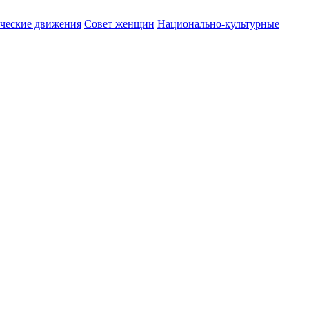
ические движения
Совет женщин
Национально-культурные