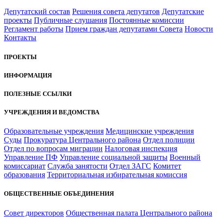
Депутатский состав
Решения совета депутатов
Депутатские
проекты
Публичные слушания
Постоянные комиссии
Регламент работы
Прием граждан депутатами Совета
Новости
Контакты
ПРОЕКТЫ
ИНФОРМАЦИЯ
ПОЛЕЗНЫЕ ССЫЛКИ
УЧРЕЖДЕНИЯ И ВЕДОМСТВА
Образовательные учреждения
Медицинские учреждения
Суды
Прокуратура Центрального района
Отдел полиции
Отдел по вопросам миграции
Налоговая инспекция
Управление ПФ
Управление социальной защиты
Военный
комиссариат
Служба занятости
Отдел ЗАГС
Комитет
образования
Территориальная избирательная комиссия
ОБЩЕСТВЕННЫЕ ОБЪЕДИНЕНИЯ
Совет директоров
Общественная палата Центрального района