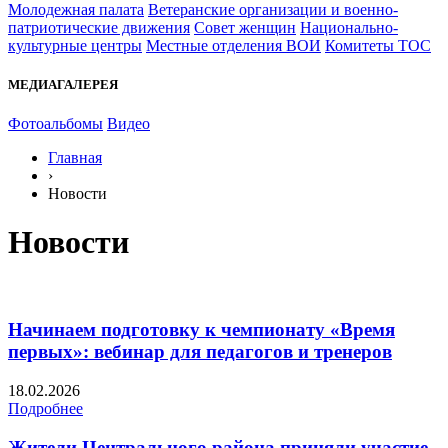
Молодежная палата
Ветеранские организации и военно-
патриотические движения
Совет женщин
Национально-
культурные центры
Местные отделения ВОИ
Комитеты ТОС
МЕДИАГАЛЕРЕЯ
Фотоальбомы
Видео
Главная
›
Новости
Новости
Начинаем подготовку к чемпионату «Время
первых»: вебинар для педагогов и тренеров
18.02.2026
Подробнее
Жители Центрального района приняли участие