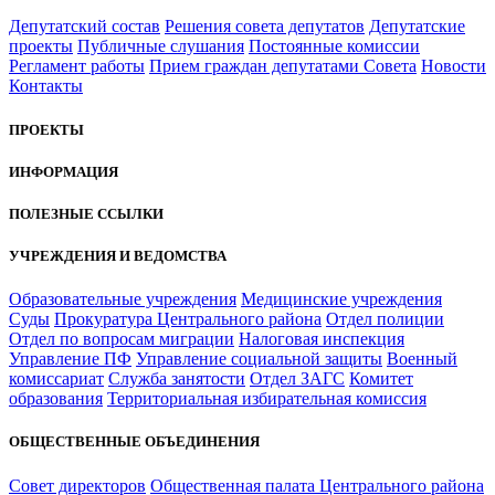
Депутатский состав
Решения совета депутатов
Депутатские
проекты
Публичные слушания
Постоянные комиссии
Регламент работы
Прием граждан депутатами Совета
Новости
Контакты
ПРОЕКТЫ
ИНФОРМАЦИЯ
ПОЛЕЗНЫЕ ССЫЛКИ
УЧРЕЖДЕНИЯ И ВЕДОМСТВА
Образовательные учреждения
Медицинские учреждения
Суды
Прокуратура Центрального района
Отдел полиции
Отдел по вопросам миграции
Налоговая инспекция
Управление ПФ
Управление социальной защиты
Военный
комиссариат
Служба занятости
Отдел ЗАГС
Комитет
образования
Территориальная избирательная комиссия
ОБЩЕСТВЕННЫЕ ОБЪЕДИНЕНИЯ
Совет директоров
Общественная палата Центрального района