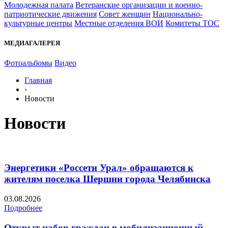
Молодежная палата
Ветеранские организации и военно-
патриотические движения
Совет женщин
Национально-
культурные центры
Местные отделения ВОИ
Комитеты ТОС
МЕДИАГАЛЕРЕЯ
Фотоальбомы
Видео
Главная
›
Новости
Новости
Энергетики «Россети Урал» обращаются к
жителям поселка Шершни города Челябинска
03.08.2026
Подробнее
Открыт набор граждан в мобилизационный