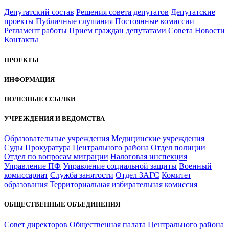
Депутатский состав
Решения совета депутатов
Депутатские
проекты
Публичные слушания
Постоянные комиссии
Регламент работы
Прием граждан депутатами Совета
Новости
Контакты
ПРОЕКТЫ
ИНФОРМАЦИЯ
ПОЛЕЗНЫЕ ССЫЛКИ
УЧРЕЖДЕНИЯ И ВЕДОМСТВА
Образовательные учреждения
Медицинские учреждения
Суды
Прокуратура Центрального района
Отдел полиции
Отдел по вопросам миграции
Налоговая инспекция
Управление ПФ
Управление социальной защиты
Военный
комиссариат
Служба занятости
Отдел ЗАГС
Комитет
образования
Территориальная избирательная комиссия
ОБЩЕСТВЕННЫЕ ОБЪЕДИНЕНИЯ
Совет директоров
Общественная палата Центрального района