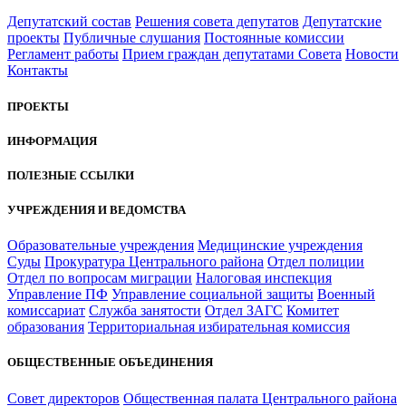
Депутатский состав
Решения совета депутатов
Депутатские
проекты
Публичные слушания
Постоянные комиссии
Регламент работы
Прием граждан депутатами Совета
Новости
Контакты
ПРОЕКТЫ
ИНФОРМАЦИЯ
ПОЛЕЗНЫЕ ССЫЛКИ
УЧРЕЖДЕНИЯ И ВЕДОМСТВА
Образовательные учреждения
Медицинские учреждения
Суды
Прокуратура Центрального района
Отдел полиции
Отдел по вопросам миграции
Налоговая инспекция
Управление ПФ
Управление социальной защиты
Военный
комиссариат
Служба занятости
Отдел ЗАГС
Комитет
образования
Территориальная избирательная комиссия
ОБЩЕСТВЕННЫЕ ОБЪЕДИНЕНИЯ
Совет директоров
Общественная палата Центрального района