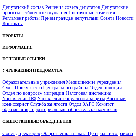
Депутатский состав
Решения совета депутатов
Депутатские
проекты
Публичные слушания
Постоянные комиссии
Регламент работы
Прием граждан депутатами Совета
Новости
Контакты
ПРОЕКТЫ
ИНФОРМАЦИЯ
ПОЛЕЗНЫЕ ССЫЛКИ
УЧРЕЖДЕНИЯ И ВЕДОМСТВА
Образовательные учреждения
Медицинские учреждения
Суды
Прокуратура Центрального района
Отдел полиции
Отдел по вопросам миграции
Налоговая инспекция
Управление ПФ
Управление социальной защиты
Военный
комиссариат
Служба занятости
Отдел ЗАГС
Комитет
образования
Территориальная избирательная комиссия
ОБЩЕСТВЕННЫЕ ОБЪЕДИНЕНИЯ
Совет директоров
Общественная палата Центрального района