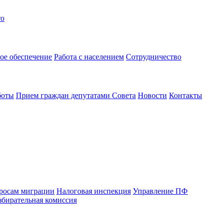
то
ое обеспечение
Работа с населением
Сотрудничество
боты
Прием граждан депутатами Совета
Новости
Контакты
просам миграции
Налоговая инспекция
Управление ПФ
збирательная комиссия