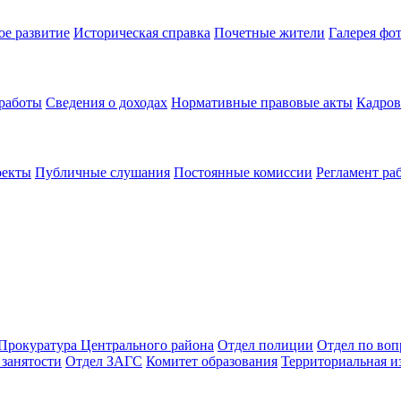
ое развитие
Историческая справка
Почетные жители
Галерея фо
 работы
Сведения о доходах
Нормативные правовые акты
Кадров
оекты
Публичные слушания
Постоянные комиссии
Регламент ра
Прокуратура Центрального района
Отдел полиции
Отдел по во
занятости
Отдел ЗАГС
Комитет образования
Территориальная и