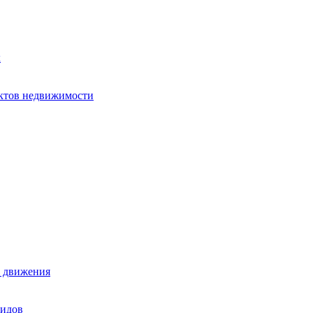
х
ектов недвижимости
е движения
лидов