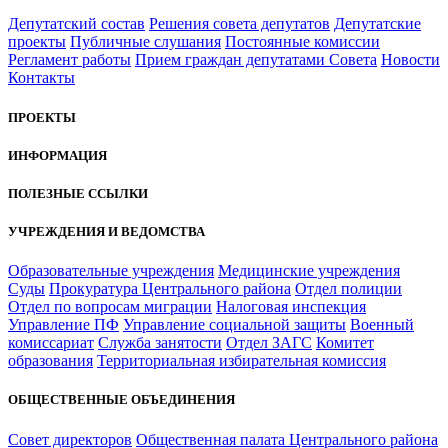
Депутатский состав
Решения совета депутатов
Депутатские
проекты
Публичные слушания
Постоянные комиссии
Регламент работы
Прием граждан депутатами Совета
Новости
Контакты
ПРОЕКТЫ
ИНФОРМАЦИЯ
ПОЛЕЗНЫЕ ССЫЛКИ
УЧРЕЖДЕНИЯ И ВЕДОМСТВА
Образовательные учреждения
Медицинские учреждения
Суды
Прокуратура Центрального района
Отдел полиции
Отдел по вопросам миграции
Налоговая инспекция
Управление ПФ
Управление социальной защиты
Военный
комиссариат
Служба занятости
Отдел ЗАГС
Комитет
образования
Территориальная избирательная комиссия
ОБЩЕСТВЕННЫЕ ОБЪЕДИНЕНИЯ
Совет директоров
Общественная палата Центрального района