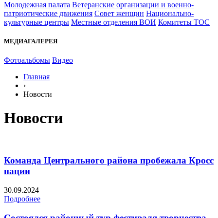
Молодежная палата
Ветеранские организации и военно-
патриотические движения
Совет женщин
Национально-
культурные центры
Местные отделения ВОИ
Комитеты ТОС
МЕДИАГАЛЕРЕЯ
Фотоальбомы
Видео
Главная
›
Новости
Новости
Команда Центрального района пробежала Кросс
нации
30.09.2024
Подробнее
Состоялся районный тур фестиваля творчества