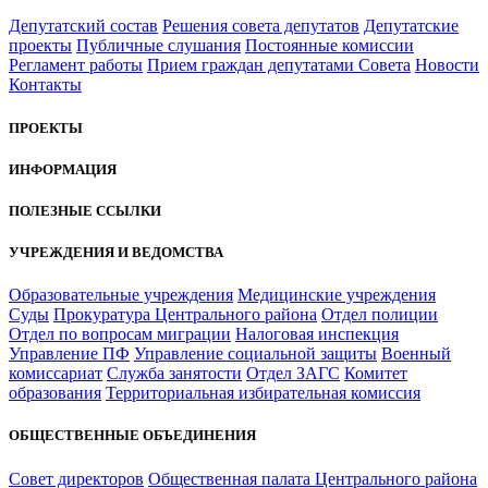
Депутатский состав
Решения совета депутатов
Депутатские
проекты
Публичные слушания
Постоянные комиссии
Регламент работы
Прием граждан депутатами Совета
Новости
Контакты
ПРОЕКТЫ
ИНФОРМАЦИЯ
ПОЛЕЗНЫЕ ССЫЛКИ
УЧРЕЖДЕНИЯ И ВЕДОМСТВА
Образовательные учреждения
Медицинские учреждения
Суды
Прокуратура Центрального района
Отдел полиции
Отдел по вопросам миграции
Налоговая инспекция
Управление ПФ
Управление социальной защиты
Военный
комиссариат
Служба занятости
Отдел ЗАГС
Комитет
образования
Территориальная избирательная комиссия
ОБЩЕСТВЕННЫЕ ОБЪЕДИНЕНИЯ
Совет директоров
Общественная палата Центрального района