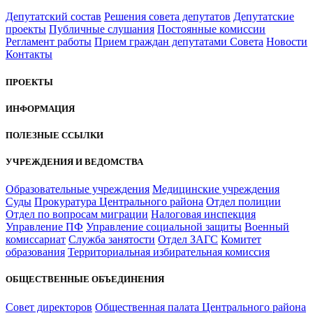
Депутатский состав
Решения совета депутатов
Депутатские
проекты
Публичные слушания
Постоянные комиссии
Регламент работы
Прием граждан депутатами Совета
Новости
Контакты
ПРОЕКТЫ
ИНФОРМАЦИЯ
ПОЛЕЗНЫЕ ССЫЛКИ
УЧРЕЖДЕНИЯ И ВЕДОМСТВА
Образовательные учреждения
Медицинские учреждения
Суды
Прокуратура Центрального района
Отдел полиции
Отдел по вопросам миграции
Налоговая инспекция
Управление ПФ
Управление социальной защиты
Военный
комиссариат
Служба занятости
Отдел ЗАГС
Комитет
образования
Территориальная избирательная комиссия
ОБЩЕСТВЕННЫЕ ОБЪЕДИНЕНИЯ
Совет директоров
Общественная палата Центрального района