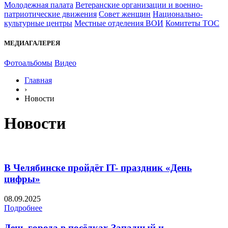
Молодежная палата
Ветеранские организации и военно-
патриотические движения
Совет женщин
Национально-
культурные центры
Местные отделения ВОИ
Комитеты ТОС
МЕДИАГАЛЕРЕЯ
Фотоальбомы
Видео
Главная
›
Новости
Новости
В Челябинске пройдёт IT- праздник «День
цифры»
08.09.2025
Подробнее
День города в посёлках Западный и