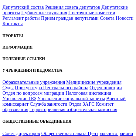
Депутатский состав
Решения совета депутатов
Депутатские
проекты
Публичные слушания
Постоянные комиссии
Регламент работы
Прием граждан депутатами Совета
Новости
Контакты
ПРОЕКТЫ
ИНФОРМАЦИЯ
ПОЛЕЗНЫЕ ССЫЛКИ
УЧРЕЖДЕНИЯ И ВЕДОМСТВА
Образовательные учреждения
Медицинские учреждения
Суды
Прокуратура Центрального района
Отдел полиции
Отдел по вопросам миграции
Налоговая инспекция
Управление ПФ
Управление социальной защиты
Военный
комиссариат
Служба занятости
Отдел ЗАГС
Комитет
образования
Территориальная избирательная комиссия
ОБЩЕСТВЕННЫЕ ОБЪЕДИНЕНИЯ
Совет директоров
Общественная палата Центрального района