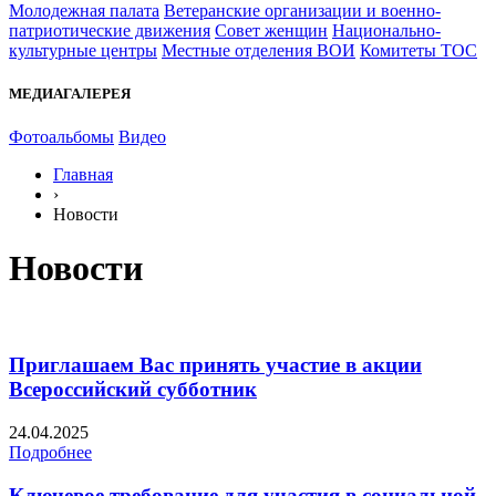
Молодежная палата
Ветеранские организации и военно-
патриотические движения
Совет женщин
Национально-
культурные центры
Местные отделения ВОИ
Комитеты ТОС
МЕДИАГАЛЕРЕЯ
Фотоальбомы
Видео
Главная
›
Новости
Новости
Приглашаем Вас принять участие в акции
Всероссийский субботник
24.04.2025
Подробнее
Ключевое требование для участия в социальной