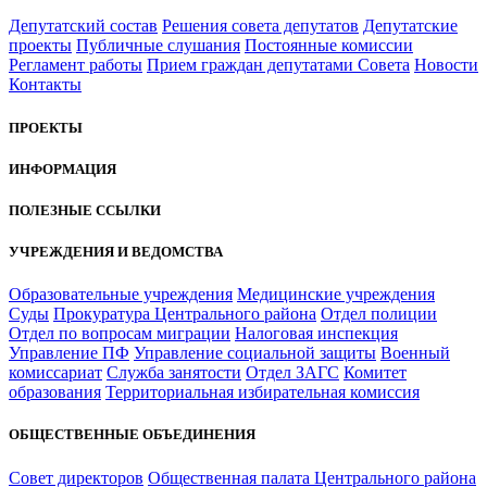
Депутатский состав
Решения совета депутатов
Депутатские
проекты
Публичные слушания
Постоянные комиссии
Регламент работы
Прием граждан депутатами Совета
Новости
Контакты
ПРОЕКТЫ
ИНФОРМАЦИЯ
ПОЛЕЗНЫЕ ССЫЛКИ
УЧРЕЖДЕНИЯ И ВЕДОМСТВА
Образовательные учреждения
Медицинские учреждения
Суды
Прокуратура Центрального района
Отдел полиции
Отдел по вопросам миграции
Налоговая инспекция
Управление ПФ
Управление социальной защиты
Военный
комиссариат
Служба занятости
Отдел ЗАГС
Комитет
образования
Территориальная избирательная комиссия
ОБЩЕСТВЕННЫЕ ОБЪЕДИНЕНИЯ
Совет директоров
Общественная палата Центрального района