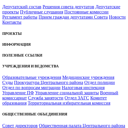
Депутатский состав
Решения совета депутатов
Депутатские
проекты
Публичные слушания
Постоянные комиссии
Регламент работы
Прием граждан депутатами Совета
Новости
Контакты
ПРОЕКТЫ
ИНФОРМАЦИЯ
ПОЛЕЗНЫЕ ССЫЛКИ
УЧРЕЖДЕНИЯ И ВЕДОМСТВА
Образовательные учреждения
Медицинские учреждения
Суды
Прокуратура Центрального района
Отдел полиции
Отдел по вопросам миграции
Налоговая инспекция
Управление ПФ
Управление социальной защиты
Военный
комиссариат
Служба занятости
Отдел ЗАГС
Комитет
образования
Территориальная избирательная комиссия
ОБЩЕСТВЕННЫЕ ОБЪЕДИНЕНИЯ
Совет директоров
Общественная палата Центрального района