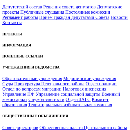
Депутатский состав
Решения совета депутатов
Депутатские
проекты
Публичные слушания
Постоянные комиссии
Регламент работы
Прием граждан депутатами Совета
Новости
Контакты
ПРОЕКТЫ
ИНФОРМАЦИЯ
ПОЛЕЗНЫЕ ССЫЛКИ
УЧРЕЖДЕНИЯ И ВЕДОМСТВА
Образовательные учреждения
Медицинские учреждения
Суды
Прокуратура Центрального района
Отдел полиции
Отдел по вопросам миграции
Налоговая инспекция
Управление ПФ
Управление социальной защиты
Военный
комиссариат
Служба занятости
Отдел ЗАГС
Комитет
образования
Территориальная избирательная комиссия
ОБЩЕСТВЕННЫЕ ОБЪЕДИНЕНИЯ
Совет директоров
Общественная палата Центрального района