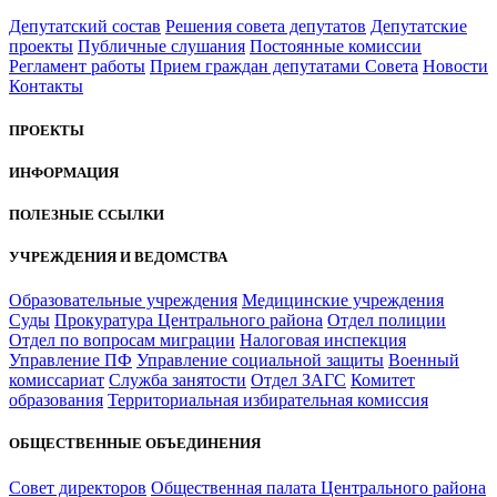
Депутатский состав
Решения совета депутатов
Депутатские
проекты
Публичные слушания
Постоянные комиссии
Регламент работы
Прием граждан депутатами Совета
Новости
Контакты
ПРОЕКТЫ
ИНФОРМАЦИЯ
ПОЛЕЗНЫЕ ССЫЛКИ
УЧРЕЖДЕНИЯ И ВЕДОМСТВА
Образовательные учреждения
Медицинские учреждения
Суды
Прокуратура Центрального района
Отдел полиции
Отдел по вопросам миграции
Налоговая инспекция
Управление ПФ
Управление социальной защиты
Военный
комиссариат
Служба занятости
Отдел ЗАГС
Комитет
образования
Территориальная избирательная комиссия
ОБЩЕСТВЕННЫЕ ОБЪЕДИНЕНИЯ
Совет директоров
Общественная палата Центрального района