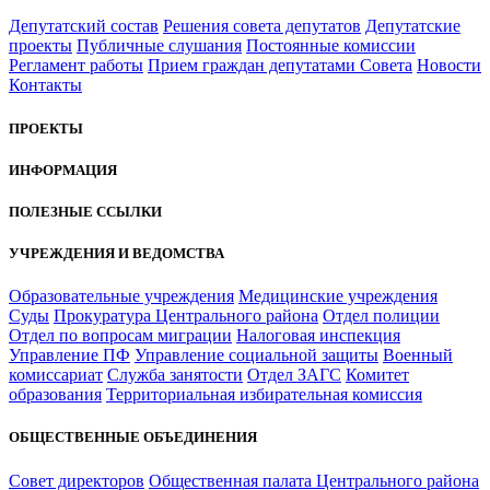
Депутатский состав
Решения совета депутатов
Депутатские
проекты
Публичные слушания
Постоянные комиссии
Регламент работы
Прием граждан депутатами Совета
Новости
Контакты
ПРОЕКТЫ
ИНФОРМАЦИЯ
ПОЛЕЗНЫЕ ССЫЛКИ
УЧРЕЖДЕНИЯ И ВЕДОМСТВА
Образовательные учреждения
Медицинские учреждения
Суды
Прокуратура Центрального района
Отдел полиции
Отдел по вопросам миграции
Налоговая инспекция
Управление ПФ
Управление социальной защиты
Военный
комиссариат
Служба занятости
Отдел ЗАГС
Комитет
образования
Территориальная избирательная комиссия
ОБЩЕСТВЕННЫЕ ОБЪЕДИНЕНИЯ
Совет директоров
Общественная палата Центрального района