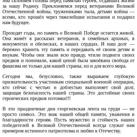
Мы склоняем головы перед памятью героев, отдавших жизни
за нашу Родину. Преклоняемся перед ветеранами Великой
Отечественной войны, тружениками тыла, детьми войны —
всеми, кто прошёл через тяжелейшие испытания и подарил
нам будущее.
Проходят годы, но память о Великой Победе остается живой.
Она живёт в рассказах ветеранов, в семейных архивах, в
монументах и обелисках, в наших сердцах. И наш долг —
бережно хранить эту память и передавать её своим детям и
внукам. Чтобы они знали всю правду, чтили подвиги своих
предков и понимали, какой ценой была завоёвана свобода от
фашизма не только для нашей страны, но и для всего мира.
Сегодня мы, безусловно, также выражаем глубокую
признательность участникам специальной военной операции,
кто сейчас с честью и доблестью выполняет свой долг,
защищая безопасность нашей страны. Это достойные своих
героических предков потомки!!!
В эти праздничные дни георгиевская лента на груди — не
просто символ. Это знак нашей общей памяти, уважения и
благодарности героям. Пусть мужество и стойкость наших
победителей в Великой Отечественной всегда служат нам
примером истинного патриотизма и любви к Отечеству.