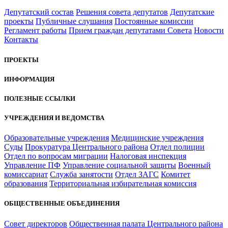
Депутатский состав
Решения совета депутатов
Депутатские
проекты
Публичные слушания
Постоянные комиссии
Регламент работы
Прием граждан депутатами Совета
Новости
Контакты
ПРОЕКТЫ
ИНФОРМАЦИЯ
ПОЛЕЗНЫЕ ССЫЛКИ
УЧРЕЖДЕНИЯ И ВЕДОМСТВА
Образовательные учреждения
Медицинские учреждения
Суды
Прокуратура Центрального района
Отдел полиции
Отдел по вопросам миграции
Налоговая инспекция
Управление ПФ
Управление социальной защиты
Военный
комиссариат
Служба занятости
Отдел ЗАГС
Комитет
образования
Территориальная избирательная комиссия
ОБЩЕСТВЕННЫЕ ОБЪЕДИНЕНИЯ
Совет директоров
Общественная палата Центрального района