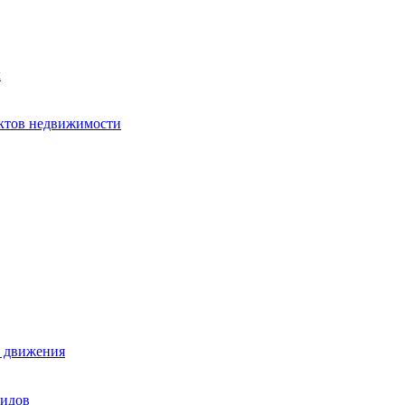
х
ектов недвижимости
е движения
лидов