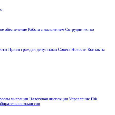
то
ое обеспечение
Работа с населением
Сотрудничество
боты
Прием граждан депутатами Совета
Новости
Контакты
просам миграции
Налоговая инспекция
Управление ПФ
збирательная комиссия