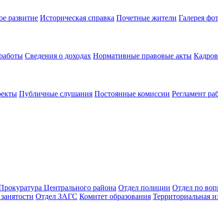
ое развитие
Историческая справка
Почетные жители
Галерея фо
 работы
Сведения о доходах
Нормативные правовые акты
Кадров
оекты
Публичные слушания
Постоянные комиссии
Регламент ра
Прокуратура Центрального района
Отдел полиции
Отдел по во
занятости
Отдел ЗАГС
Комитет образования
Территориальная и