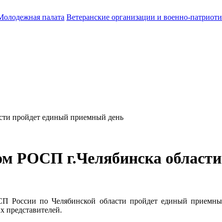
Молодежная палата
Ветеранские организации и военно-патриот
асти пройдет единый приемный день
ном РОСП г.Челябинска област
П России по Челябинской области пройдет единый приемны
х представителей.