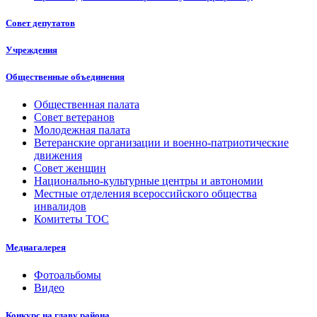
Совет депутатов
Учреждения
Общественные объединения
Общественная палата
Совет ветеранов
Молодежная палата
Ветеранские организации и военно-патриотические
движения
Совет женщин
Национально-культурные центры и автономии
Местные отделения всероссийского общества
инвалидов
Комитеты ТОС
Медиагалерея
Фотоальбомы
Видео
Конкурс на главу района