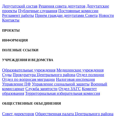
Депутатский состав
Решения совета депутатов
Депутатские
проекты
Публичные слушания
Постоянные комиссии
Регламент работы
Прием граждан депутатами Совета
Новости
Контакты
ПРОЕКТЫ
ИНФОРМАЦИЯ
ПОЛЕЗНЫЕ ССЫЛКИ
УЧРЕЖДЕНИЯ И ВЕДОМСТВА
Образовательные учреждения
Медицинские учреждения
Суды
Прокуратура Центрального района
Отдел полиции
Отдел по вопросам миграции
Налоговая инспекция
Управление ПФ
Управление социальной защиты
Военный
комиссариат
Служба занятости
Отдел ЗАГС
Комитет
образования
Территориальная избирательная комиссия
ОБЩЕСТВЕННЫЕ ОБЪЕДИНЕНИЯ
Совет директоров
Общественная палата Центрального района