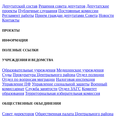
Депутатский состав
Решения совета депутатов
Депутатские
проекты
Публичные слушания
Постоянные комиссии
Регламент работы
Прием граждан депутатами Совета
Новости
Контакты
ПРОЕКТЫ
ИНФОРМАЦИЯ
ПОЛЕЗНЫЕ ССЫЛКИ
УЧРЕЖДЕНИЯ И ВЕДОМСТВА
Образовательные учреждения
Медицинские учреждения
Суды
Прокуратура Центрального района
Отдел полиции
Отдел по вопросам миграции
Налоговая инспекция
Управление ПФ
Управление социальной защиты
Военный
комиссариат
Служба занятости
Отдел ЗАГС
Комитет
образования
Территориальная избирательная комиссия
ОБЩЕСТВЕННЫЕ ОБЪЕДИНЕНИЯ
Совет директоров
Общественная палата Центрального района