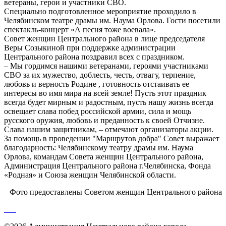
ветераны, герои и участники СВО.
Специально подготовленное мероприятие проходило в
Челябинском театре драмы им. Наума Орлова. Гости посетили
спектакль-концерт «А песня тоже воевала».
Совет женщин Центрального района в лице председателя
Веры Созыкиной при поддержке администрации
Центрального района поздравил всех с праздником.
– Мы гордимся нашими ветеранами, героями участниками
СВО за их мужество, доблесть, честь, отвагу, терпение,
любовь и верность Родине , готовность отстаивать ее
интересы во имя мира на всей земле! Пусть этот праздник
всегда будет мирным и радостным, пусть нашу жизнь всегда
освещает слава побед российской армии, сила и мощь
русского оружия, любовь и преданность к своей Отчизне.
Слава нашим защитникам, – отмечают организаторы акции.
За помощь в проведении "Маршрутов добра" Совет выражает
благодарность: Челябинскому театру драмы им. Наума
Орлова, командам Совета женщин Центрального района,
Администрация Центрального района г.Челябинска, Фонда
«Родная» и Союза женщин Челябинской области.
Фото предоставлены Советом женщин Центрального района