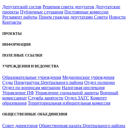
Депутатский состав
Решения совета депутатов
Депутатские
проекты
Публичные слушания
Постоянные комиссии
Регламент работы
Прием граждан депутатами Совета
Новости
Контакты
ПРОЕКТЫ
ИНФОРМАЦИЯ
ПОЛЕЗНЫЕ ССЫЛКИ
УЧРЕЖДЕНИЯ И ВЕДОМСТВА
Образовательные учреждения
Медицинские учреждения
Суды
Прокуратура Центрального района
Отдел полиции
Отдел по вопросам миграции
Налоговая инспекция
Управление ПФ
Управление социальной защиты
Военный
комиссариат
Служба занятости
Отдел ЗАГС
Комитет
образования
Территориальная избирательная комиссия
ОБЩЕСТВЕННЫЕ ОБЪЕДИНЕНИЯ
Совет директоров
Общественная палата Центрального района