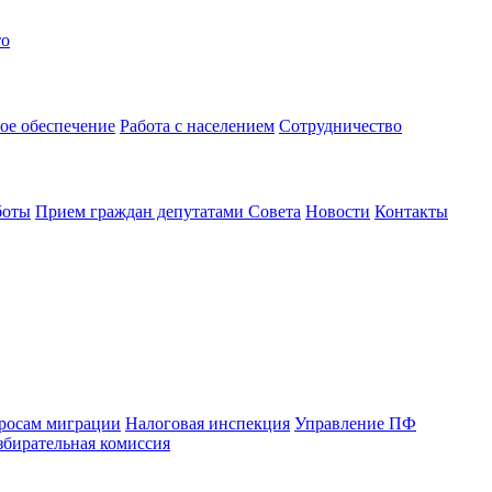
то
ое обеспечение
Работа с населением
Сотрудничество
боты
Прием граждан депутатами Совета
Новости
Контакты
просам миграции
Налоговая инспекция
Управление ПФ
збирательная комиссия