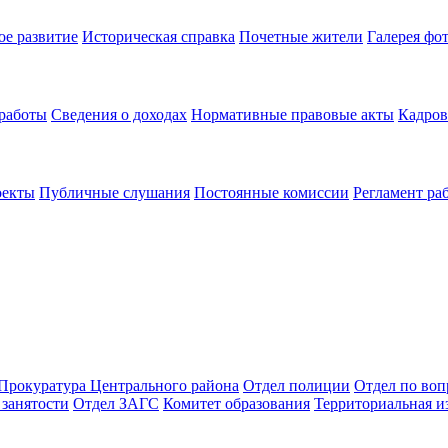
ое развитие
Историческая справка
Почетные жители
Галерея фо
 работы
Сведения о доходах
Нормативные правовые акты
Кадров
оекты
Публичные слушания
Постоянные комиссии
Регламент ра
Прокуратура Центрального района
Отдел полиции
Отдел по во
занятости
Отдел ЗАГС
Комитет образования
Территориальная и