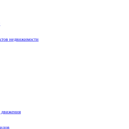
х
ектов недвижимости
е движения
лидов