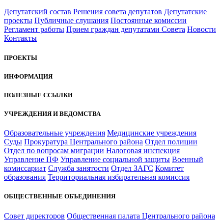
Депутатский состав
Решения совета депутатов
Депутатские
проекты
Публичные слушания
Постоянные комиссии
Регламент работы
Прием граждан депутатами Совета
Новости
Контакты
ПРОЕКТЫ
ИНФОРМАЦИЯ
ПОЛЕЗНЫЕ ССЫЛКИ
УЧРЕЖДЕНИЯ И ВЕДОМСТВА
Образовательные учреждения
Медицинские учреждения
Суды
Прокуратура Центрального района
Отдел полиции
Отдел по вопросам миграции
Налоговая инспекция
Управление ПФ
Управление социальной защиты
Военный
комиссариат
Служба занятости
Отдел ЗАГС
Комитет
образования
Территориальная избирательная комиссия
ОБЩЕСТВЕННЫЕ ОБЪЕДИНЕНИЯ
Совет директоров
Общественная палата Центрального района