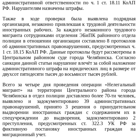
административной ответственности по ч. 1 ст. 18.11 КоАП
РФ. Нарушителям назначены штрафы.
Также в ходе проверки была выявлена подрядная
организация, незаконно привлекшая к трудовой деятельности
иностранных рабочих. За каждого незаконного трудового
мигранта сотрудниками отделения ЭБиПК районного отдела
полиции в отношении организации составлено 8 протоколов
об административных правонарушениях, предусмотренных ч.
1 ст. 18.15 КоАП РФ. Данные протоколы будут рассмотрены в
Центральном районном суде города Челябинска. Согласно
санкции данной статьи нарушение влечёт за собой наложение
административного штрафа на юридических лиц в размере от
двухсот пятидесяти тысяч до восьмисот тысяч рублей.
Всего за четыре дня проведения операции «Нелегальный
мигрант» на территории Центрального района города
Челябинска в отдел полиции доставлено более 70-ти человек,
выявлено и задокументировано 39 административных
правонарушений, принято 3 решения о принудительном
выдворении иностранных граждан с содержанием их в
спецучреждении до выдворения, задокументировано 2
преступления, предусмотренных ст. 322.3 УК РФ за
фиктивную постановку иностранных граждан на
миграционный учет.