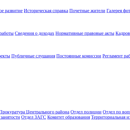
ое развитие
Историческая справка
Почетные жители
Галерея фо
 работы
Сведения о доходах
Нормативные правовые акты
Кадров
оекты
Публичные слушания
Постоянные комиссии
Регламент ра
Прокуратура Центрального района
Отдел полиции
Отдел по во
занятости
Отдел ЗАГС
Комитет образования
Территориальная и