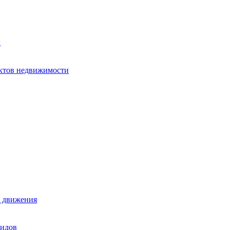
х
ектов недвижимости
е движения
лидов