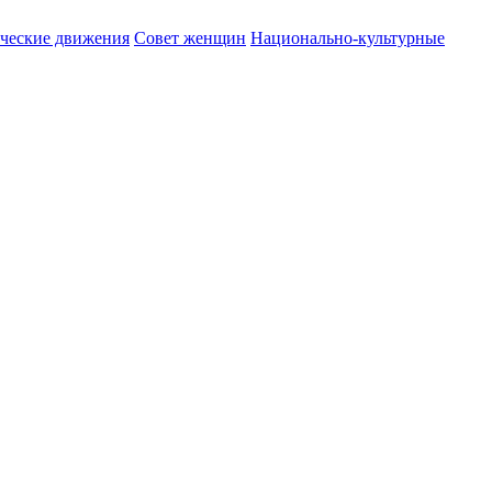
ические движения
Совет женщин
Национально-культурные