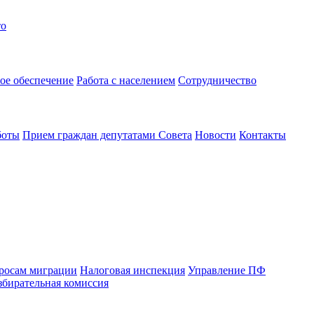
то
ое обеспечение
Работа с населением
Сотрудничество
боты
Прием граждан депутатами Совета
Новости
Контакты
просам миграции
Налоговая инспекция
Управление ПФ
збирательная комиссия