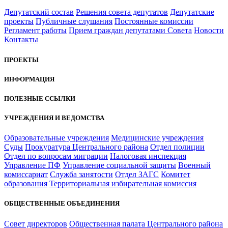
Депутатский состав
Решения совета депутатов
Депутатские
проекты
Публичные слушания
Постоянные комиссии
Регламент работы
Прием граждан депутатами Совета
Новости
Контакты
ПРОЕКТЫ
ИНФОРМАЦИЯ
ПОЛЕЗНЫЕ ССЫЛКИ
УЧРЕЖДЕНИЯ И ВЕДОМСТВА
Образовательные учреждения
Медицинские учреждения
Суды
Прокуратура Центрального района
Отдел полиции
Отдел по вопросам миграции
Налоговая инспекция
Управление ПФ
Управление социальной защиты
Военный
комиссариат
Служба занятости
Отдел ЗАГС
Комитет
образования
Территориальная избирательная комиссия
ОБЩЕСТВЕННЫЕ ОБЪЕДИНЕНИЯ
Совет директоров
Общественная палата Центрального района