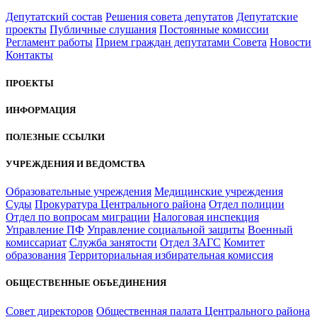
Депутатский состав
Решения совета депутатов
Депутатские
проекты
Публичные слушания
Постоянные комиссии
Регламент работы
Прием граждан депутатами Совета
Новости
Контакты
ПРОЕКТЫ
ИНФОРМАЦИЯ
ПОЛЕЗНЫЕ ССЫЛКИ
УЧРЕЖДЕНИЯ И ВЕДОМСТВА
Образовательные учреждения
Медицинские учреждения
Суды
Прокуратура Центрального района
Отдел полиции
Отдел по вопросам миграции
Налоговая инспекция
Управление ПФ
Управление социальной защиты
Военный
комиссариат
Служба занятости
Отдел ЗАГС
Комитет
образования
Территориальная избирательная комиссия
ОБЩЕСТВЕННЫЕ ОБЪЕДИНЕНИЯ
Совет директоров
Общественная палата Центрального района