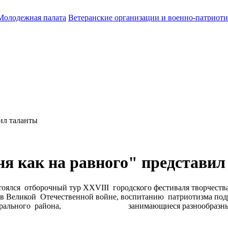
Молодежная палата
Ветеранские организации и военно-патриот
ил таланты
я как на равного" представил
тоялся отборочный тур XXVIII городского фестиваля творчеств
кой Отечественной войне, воспитанию патриотизма подраст
ля Центрального района, занимающиеся разнообразными в