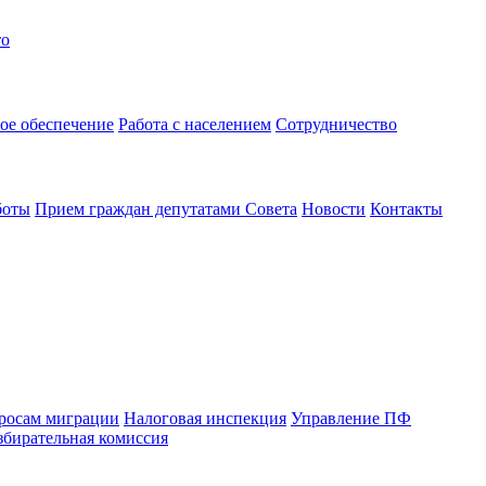
то
ое обеспечение
Работа с населением
Сотрудничество
боты
Прием граждан депутатами Совета
Новости
Контакты
просам миграции
Налоговая инспекция
Управление ПФ
збирательная комиссия