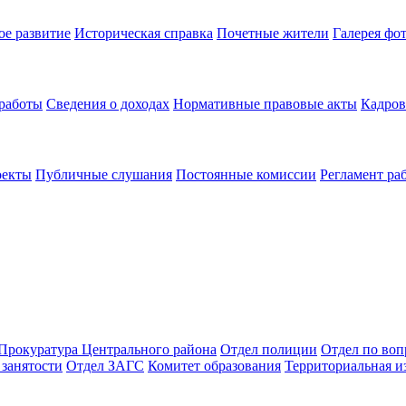
ое развитие
Историческая справка
Почетные жители
Галерея фо
 работы
Сведения о доходах
Нормативные правовые акты
Кадров
оекты
Публичные слушания
Постоянные комиссии
Регламент ра
Прокуратура Центрального района
Отдел полиции
Отдел по во
занятости
Отдел ЗАГС
Комитет образования
Территориальная и