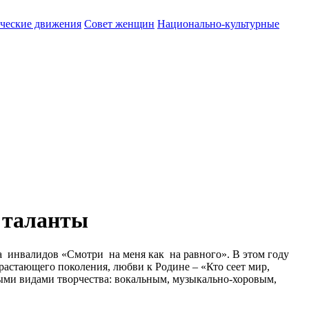
ические движения
Совет женщин
Национально-культурные
 таланты
а инвалидов «Смотри на меня как на равного». В этом году
ающего поколения, любви к Родине – «Кто сеет мир,
идами творчества: вокальным, музыкально-хоровым,