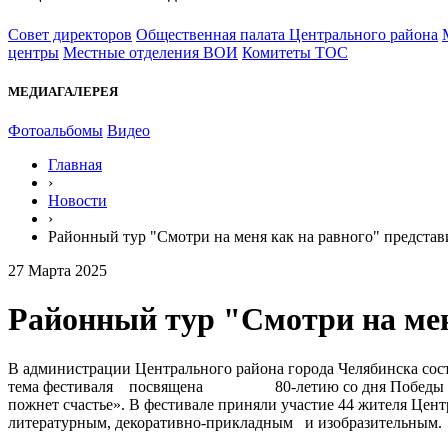
Совет директоров
Общественная палата Центрального района
центры
Местные отделения ВОИ
Комитеты ТОС
МЕДИАГАЛЕРЕЯ
Фотоальбомы
Видео
Главная
›
Новости
›
Районный тур "Смотри на меня как на равного" представ
27 Марта 2025
Районный тур "Смотри на мен
В администрации Центрального района города Челябинска сос
тема фестиваля посвящена 80-летию со дня Победы в Вели
пожнет счастье». В фестивале приняли участие 44 жите
литературным, декоративно-прикладным и изобразительным.