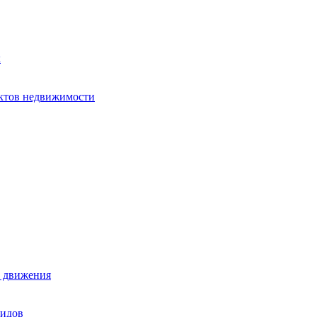
х
ектов недвижимости
е движения
лидов