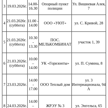
14.00-
Опорный пункт
Ул. Вишневая Алея,
3
19.03.2026г.
16.30
полиции
7
21.03.2026г.
11.00 -
4
ООО «УЮТ»
ул. С. Кривой, 28
(суббота)
14.00
10.30
21.03.2026г.
ПОС.
5
-
участок 1, 39
(суббота)
МЕЛЬКОМБИНАТ
13.30
10.00
21.03.2026г.
6
–
УК «Горизонты»
ул. П. Сумина, 8
(суббота)
14.00
14.00
ул. 3
7
23.03.2026г.
-
ООО Теплый дом
Интернационала, 94
17.00
А
14.00
8
24.03.2026г.
–
ЖРЭУ № 3
ул. Энгельса, 65