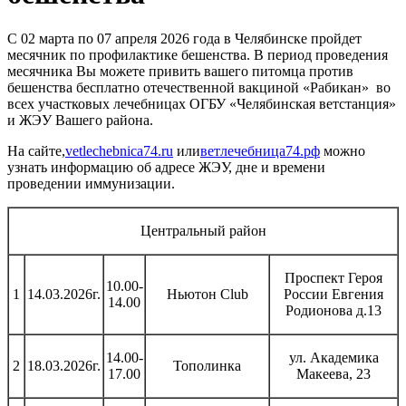
С 02 марта по 07 апреля 2026 года в Челябинске пройдет
месячник по профилактике бешенства. В период проведения
месячника Вы можете привить вашего питомца против
бешенства бесплатно отечественной вакциной «Рабикан» во
всех участковых лечебницах ОГБУ «Челябинская ветстанция»
и ЖЭУ Вашего района.
На сайте,
vetlechebnica74.ru
или
ветлечебница74.рф
можно
узнать информацию об адресе ЖЭУ, дне и времени
проведении иммунизации.
Центральный район
Проспект Героя
10.00-
1
14.03.2026г.
Ньютон Club
России Евгения
14.00
Родионова д.13
14.00-
ул. Академика
2
18.03.2026г.
Тополинка
17.00
Макеева, 23