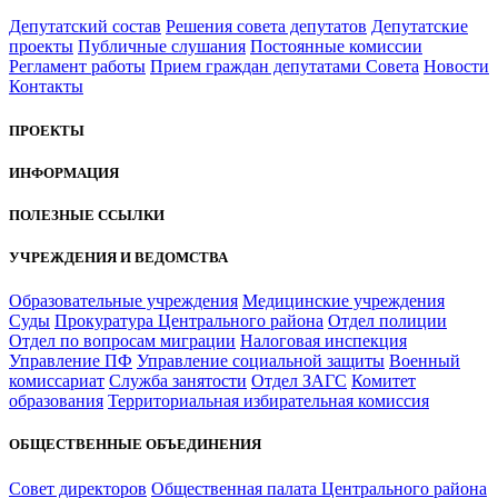
Депутатский состав
Решения совета депутатов
Депутатские
проекты
Публичные слушания
Постоянные комиссии
Регламент работы
Прием граждан депутатами Совета
Новости
Контакты
ПРОЕКТЫ
ИНФОРМАЦИЯ
ПОЛЕЗНЫЕ ССЫЛКИ
УЧРЕЖДЕНИЯ И ВЕДОМСТВА
Образовательные учреждения
Медицинские учреждения
Суды
Прокуратура Центрального района
Отдел полиции
Отдел по вопросам миграции
Налоговая инспекция
Управление ПФ
Управление социальной защиты
Военный
комиссариат
Служба занятости
Отдел ЗАГС
Комитет
образования
Территориальная избирательная комиссия
ОБЩЕСТВЕННЫЕ ОБЪЕДИНЕНИЯ
Совет директоров
Общественная палата Центрального района