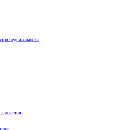
х
ектов недвижимости
е движения
лидов