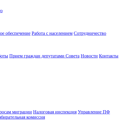
то
ое обеспечение
Работа с населением
Сотрудничество
боты
Прием граждан депутатами Совета
Новости
Контакты
просам миграции
Налоговая инспекция
Управление ПФ
збирательная комиссия