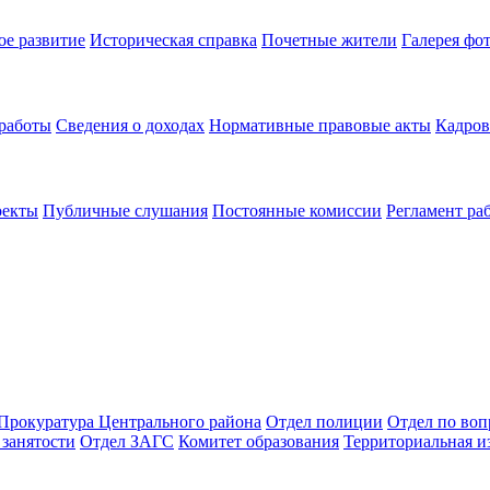
ое развитие
Историческая справка
Почетные жители
Галерея фо
 работы
Сведения о доходах
Нормативные правовые акты
Кадров
оекты
Публичные слушания
Постоянные комиссии
Регламент ра
Прокуратура Центрального района
Отдел полиции
Отдел по во
занятости
Отдел ЗАГС
Комитет образования
Территориальная и