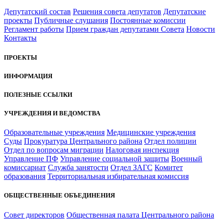
Депутатский состав
Решения совета депутатов
Депутатские
проекты
Публичные слушания
Постоянные комиссии
Регламент работы
Прием граждан депутатами Совета
Новости
Контакты
ПРОЕКТЫ
ИНФОРМАЦИЯ
ПОЛЕЗНЫЕ ССЫЛКИ
УЧРЕЖДЕНИЯ И ВЕДОМСТВА
Образовательные учреждения
Медицинские учреждения
Суды
Прокуратура Центрального района
Отдел полиции
Отдел по вопросам миграции
Налоговая инспекция
Управление ПФ
Управление социальной защиты
Военный
комиссариат
Служба занятости
Отдел ЗАГС
Комитет
образования
Территориальная избирательная комиссия
ОБЩЕСТВЕННЫЕ ОБЪЕДИНЕНИЯ
Совет директоров
Общественная палата Центрального района