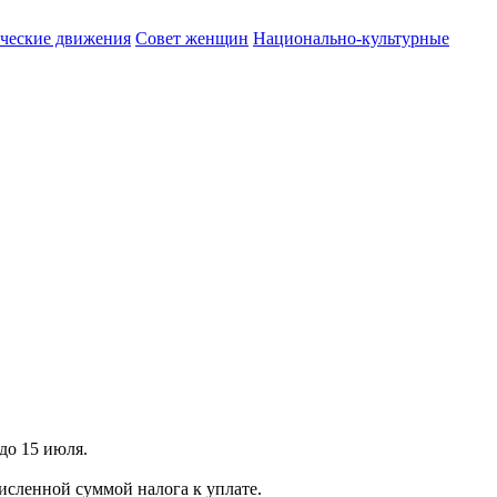
ические движения
Совет женщин
Национально-культурные
до 15 июля.
численной суммой налога к уплате.