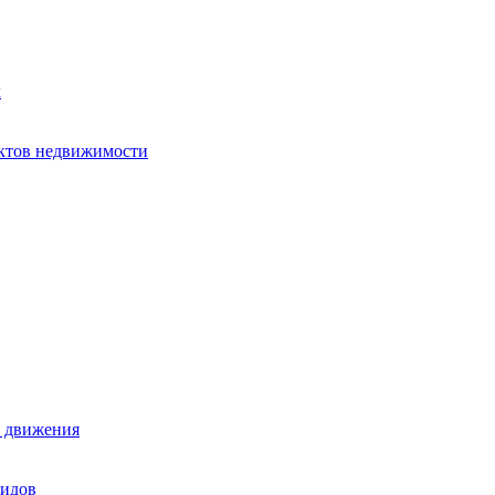
х
ектов недвижимости
е движения
лидов