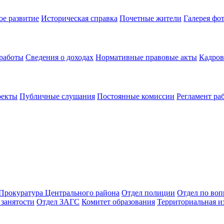
ое развитие
Историческая справка
Почетные жители
Галерея фо
 работы
Сведения о доходах
Нормативные правовые акты
Кадров
оекты
Публичные слушания
Постоянные комиссии
Регламент ра
Прокуратура Центрального района
Отдел полиции
Отдел по во
занятости
Отдел ЗАГС
Комитет образования
Территориальная и