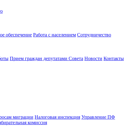
то
ое обеспечение
Работа с населением
Сотрудничество
боты
Прием граждан депутатами Совета
Новости
Контакты
просам миграции
Налоговая инспекция
Управление ПФ
збирательная комиссия