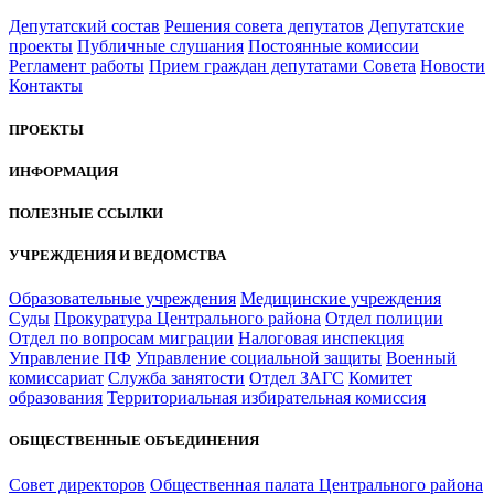
Депутатский состав
Решения совета депутатов
Депутатские
проекты
Публичные слушания
Постоянные комиссии
Регламент работы
Прием граждан депутатами Совета
Новости
Контакты
ПРОЕКТЫ
ИНФОРМАЦИЯ
ПОЛЕЗНЫЕ ССЫЛКИ
УЧРЕЖДЕНИЯ И ВЕДОМСТВА
Образовательные учреждения
Медицинские учреждения
Суды
Прокуратура Центрального района
Отдел полиции
Отдел по вопросам миграции
Налоговая инспекция
Управление ПФ
Управление социальной защиты
Военный
комиссариат
Служба занятости
Отдел ЗАГС
Комитет
образования
Территориальная избирательная комиссия
ОБЩЕСТВЕННЫЕ ОБЪЕДИНЕНИЯ
Совет директоров
Общественная палата Центрального района