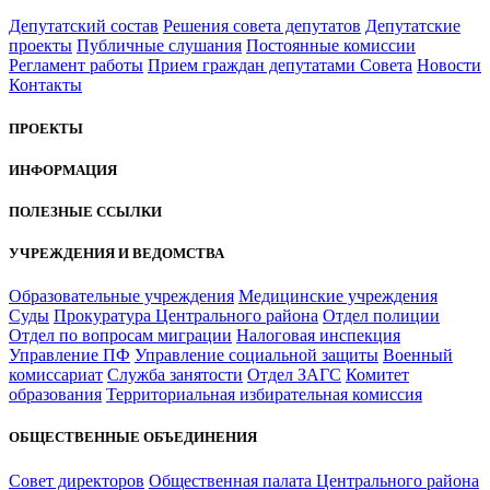
Депутатский состав
Решения совета депутатов
Депутатские
проекты
Публичные слушания
Постоянные комиссии
Регламент работы
Прием граждан депутатами Совета
Новости
Контакты
ПРОЕКТЫ
ИНФОРМАЦИЯ
ПОЛЕЗНЫЕ ССЫЛКИ
УЧРЕЖДЕНИЯ И ВЕДОМСТВА
Образовательные учреждения
Медицинские учреждения
Суды
Прокуратура Центрального района
Отдел полиции
Отдел по вопросам миграции
Налоговая инспекция
Управление ПФ
Управление социальной защиты
Военный
комиссариат
Служба занятости
Отдел ЗАГС
Комитет
образования
Территориальная избирательная комиссия
ОБЩЕСТВЕННЫЕ ОБЪЕДИНЕНИЯ
Совет директоров
Общественная палата Центрального района