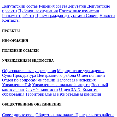
Депутатский состав
Решения совета депутатов
Депутатские
проекты
Публичные слушания
Постоянные комиссии
Регламент работы
Прием граждан депутатами Совета
Новости
Контакты
ПРОЕКТЫ
ИНФОРМАЦИЯ
ПОЛЕЗНЫЕ ССЫЛКИ
УЧРЕЖДЕНИЯ И ВЕДОМСТВА
Образовательные учреждения
Медицинские учреждения
Суды
Прокуратура Центрального района
Отдел полиции
Отдел по вопросам миграции
Налоговая инспекция
Управление ПФ
Управление социальной защиты
Военный
комиссариат
Служба занятости
Отдел ЗАГС
Комитет
образования
Территориальная избирательная комиссия
ОБЩЕСТВЕННЫЕ ОБЪЕДИНЕНИЯ
Совет директоров
Общественная палата Центрального района