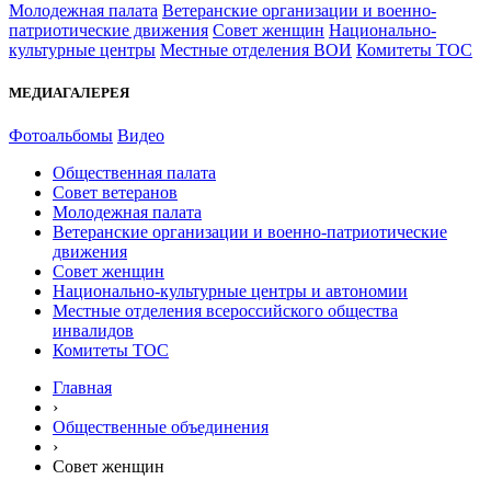
Молодежная палата
Ветеранские организации и военно-
патриотические движения
Совет женщин
Национально-
культурные центры
Местные отделения ВОИ
Комитеты ТОС
МЕДИАГАЛЕРЕЯ
Фотоальбомы
Видео
Общественная палата
Совет ветеранов
Молодежная палата
Ветеранские организации и военно-патриотические
движения
Совет женщин
Национально-культурные центры и автономии
Местные отделения всероссийского общества
инвалидов
Комитеты ТОС
Главная
›
Общественные объединения
›
Совет женщин