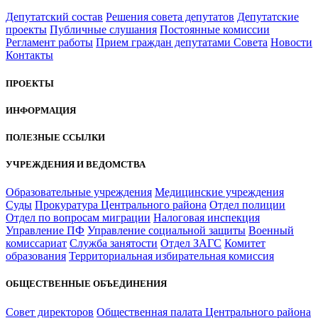
Депутатский состав
Решения совета депутатов
Депутатские
проекты
Публичные слушания
Постоянные комиссии
Регламент работы
Прием граждан депутатами Совета
Новости
Контакты
ПРОЕКТЫ
ИНФОРМАЦИЯ
ПОЛЕЗНЫЕ ССЫЛКИ
УЧРЕЖДЕНИЯ И ВЕДОМСТВА
Образовательные учреждения
Медицинские учреждения
Суды
Прокуратура Центрального района
Отдел полиции
Отдел по вопросам миграции
Налоговая инспекция
Управление ПФ
Управление социальной защиты
Военный
комиссариат
Служба занятости
Отдел ЗАГС
Комитет
образования
Территориальная избирательная комиссия
ОБЩЕСТВЕННЫЕ ОБЪЕДИНЕНИЯ
Совет директоров
Общественная палата Центрального района