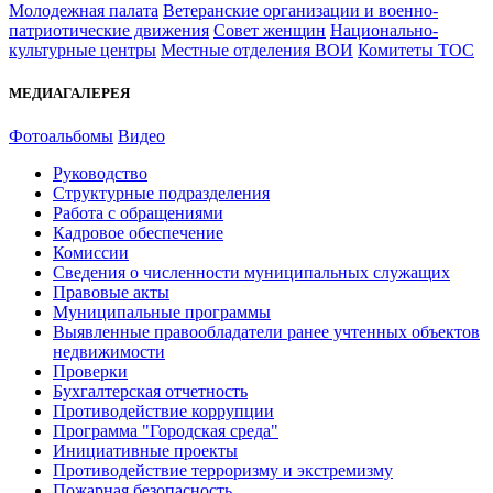
Молодежная палата
Ветеранские организации и военно-
патриотические движения
Совет женщин
Национально-
культурные центры
Местные отделения ВОИ
Комитеты ТОС
МЕДИАГАЛЕРЕЯ
Фотоальбомы
Видео
Руководство
Структурные подразделения
Работа с обращениями
Кадровое обеспечение
Комиссии
Сведения о численности муниципальных служащих
Правовые акты
Муниципальные программы
Выявленные правообладатели ранее учтенных объектов
недвижимости
Проверки
Бухгалтерская отчетность
Противодействие коррупции
Программа "Городская среда"
Инициативные проекты
Противодействие терроризму и экстремизму
Пожарная безопасность