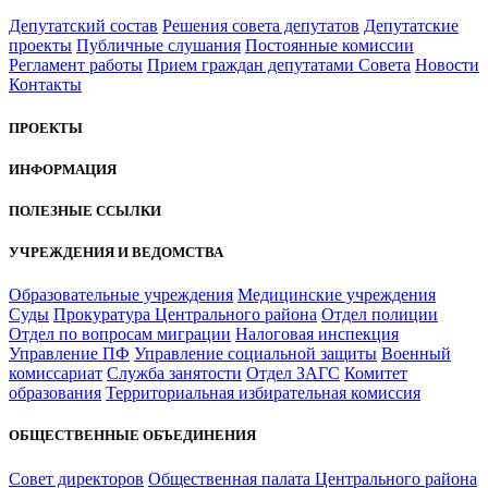
Депутатский состав
Решения совета депутатов
Депутатские
проекты
Публичные слушания
Постоянные комиссии
Регламент работы
Прием граждан депутатами Совета
Новости
Контакты
ПРОЕКТЫ
ИНФОРМАЦИЯ
ПОЛЕЗНЫЕ ССЫЛКИ
УЧРЕЖДЕНИЯ И ВЕДОМСТВА
Образовательные учреждения
Медицинские учреждения
Суды
Прокуратура Центрального района
Отдел полиции
Отдел по вопросам миграции
Налоговая инспекция
Управление ПФ
Управление социальной защиты
Военный
комиссариат
Служба занятости
Отдел ЗАГС
Комитет
образования
Территориальная избирательная комиссия
ОБЩЕСТВЕННЫЕ ОБЪЕДИНЕНИЯ
Совет директоров
Общественная палата Центрального района