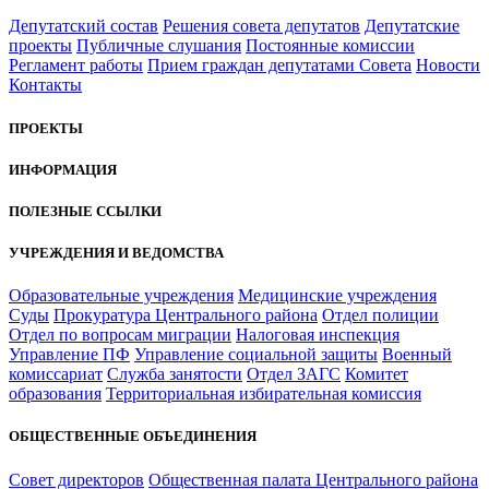
Депутатский состав
Решения совета депутатов
Депутатские
проекты
Публичные слушания
Постоянные комиссии
Регламент работы
Прием граждан депутатами Совета
Новости
Контакты
ПРОЕКТЫ
ИНФОРМАЦИЯ
ПОЛЕЗНЫЕ ССЫЛКИ
УЧРЕЖДЕНИЯ И ВЕДОМСТВА
Образовательные учреждения
Медицинские учреждения
Суды
Прокуратура Центрального района
Отдел полиции
Отдел по вопросам миграции
Налоговая инспекция
Управление ПФ
Управление социальной защиты
Военный
комиссариат
Служба занятости
Отдел ЗАГС
Комитет
образования
Территориальная избирательная комиссия
ОБЩЕСТВЕННЫЕ ОБЪЕДИНЕНИЯ
Совет директоров
Общественная палата Центрального района