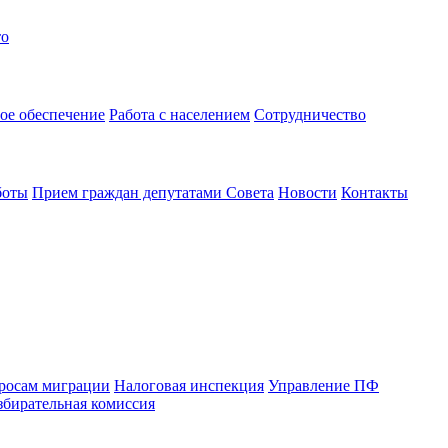
то
ое обеспечение
Работа с населением
Сотрудничество
боты
Прием граждан депутатами Совета
Новости
Контакты
просам миграции
Налоговая инспекция
Управление ПФ
збирательная комиссия