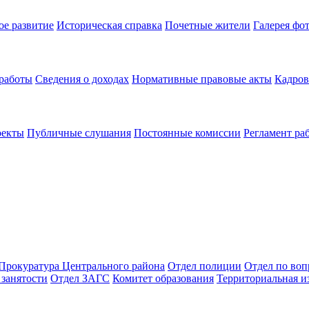
ое развитие
Историческая справка
Почетные жители
Галерея фо
 работы
Сведения о доходах
Нормативные правовые акты
Кадров
оекты
Публичные слушания
Постоянные комиссии
Регламент ра
Прокуратура Центрального района
Отдел полиции
Отдел по во
занятости
Отдел ЗАГС
Комитет образования
Территориальная и