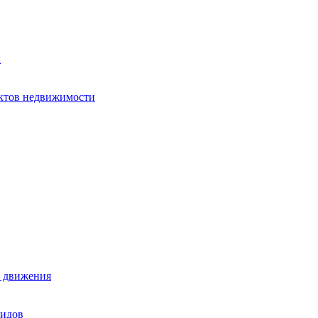
х
ектов недвижимости
е движения
лидов