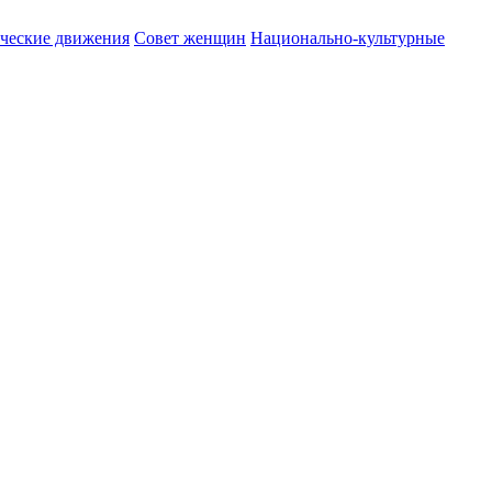
ические движения
Совет женщин
Национально-культурные