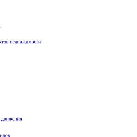
х
ектов недвижимости
е движения
лидов