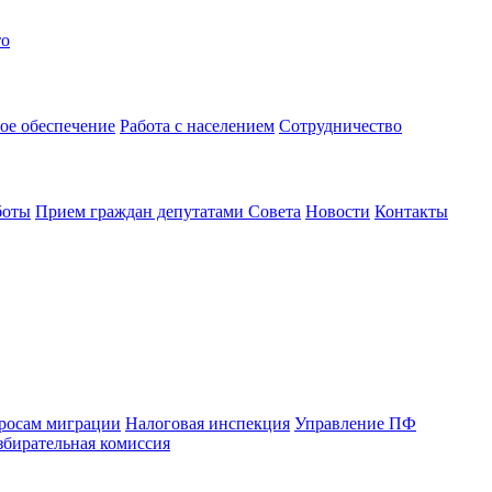
то
ое обеспечение
Работа с населением
Сотрудничество
боты
Прием граждан депутатами Совета
Новости
Контакты
просам миграции
Налоговая инспекция
Управление ПФ
збирательная комиссия