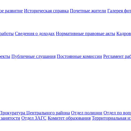
ое развитие
Историческая справка
Почетные жители
Галерея фо
 работы
Сведения о доходах
Нормативные правовые акты
Кадров
оекты
Публичные слушания
Постоянные комиссии
Регламент ра
Прокуратура Центрального района
Отдел полиции
Отдел по во
занятости
Отдел ЗАГС
Комитет образования
Территориальная и