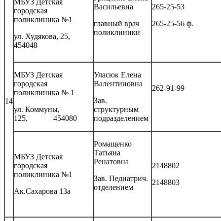
МБУЗ Детская
Васильевна
265-25-53
городская
поликлиника №1
главный врач
265-25-56 ф.
поликлиники
ул. Худякова, 25,
454048
МБУЗ Детская
Уласюк Елена
городская
Валентиновна
262-91-99
поликлиника № 1
Зав.
14
ул. Коммуны,
структурным
125, 454080
подразделением
Ромащенко
Татьяна
МБУЗ Детская
Ренатовна
городская
2148802
поликлиника №1
Зав. Педиатрич.
2148803
отделением
Ак.Сахарова 13а