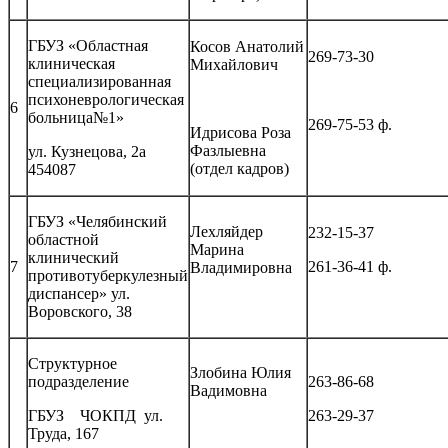
ГБУЗ «Областная
Косов Анатолий
269-73-30
клиническая
Михайлович
специализированная
психоневрологическая
6
больница№1»
269-75-53 ф.
Идрисова Роза
Фазлыевна
ул. Кузнецова, 2а
(отдел кадров)
454087
ГБУЗ «Челябинский
Лехляйдер
232-15-37
областной
Марина
клинический
7
261-36-41 ф.
Владимировна
противотуберкулезный
диспансер» ул.
Воровского, 38
Структурное
Злобина Юлия
подразделение
263-86-68
Вадимовна
ГБУЗ ЧОКПД ул.
263-29-37
Труда, 167