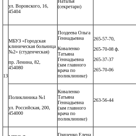
Наталья
ул. Воровского, 16,
(секретари)
45404
Поздеева Ольга
Геннадьевна
265-57-70,
МБУЗ «Городская
клиническая больница
Коваленко
265-70-08 ф.
№2» (студенческая)
Татьяна
Геннадьевна
265-37-37
пр. Ленина, 82,
(зам главного
454080
265-70-06
врача по
13
поликлинике)
Коваленко
Татьяна
Поликлиника №1
263-56-44
Геннадьевна
ул. Российская, 200,
(зам главного
454000
врача по
поликлинике)
Гриценко Елена