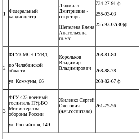
734-27-91 ф
Людмила
Федеральный
Дмитриевна -
1
255-93-03
кардиоцентр
секретарь
255-93-07(30)ф
Шепелева Елена
Анатольевна
гл.м/с
ФГУЗ МСЧ ГУВД
26
Корольков
Владимир
по Челябинской
2
Владимирович
области
268-88-78 .
ул. Коммуны, 66
268-82-67 ф
ФГУ 423 военный
Жиленко Сергей
госпиталь ПУрВО
Олегович
261-75-56
Министерства
3
(нач.госпиталя)
обороны России
ул. Российская, 149