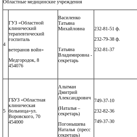
Областные медицинские учреждения
Василенко
ГУЗ «Областной
Татьяна
клинический
Михайловна
232-81-51 ф.
терапевтический
232-79-38 ф.
госпиталь
4
Татьяна
232-81-37
ветеранов войн»
Владимировна -
Медгородок, 8
секретарь
454076
Альтман
Дмитрий
Александрович
ГБУЗ «Областная
749-37-10
клиническая
(Наталья –
5
больница»ул.
232-82-36
секретарь)
Воровского, 70
749-37-30
454000
Погонышева
Наталья (пресс
секретарь)