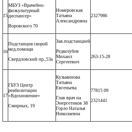
МБУЗ «Врачебно-
Номеровская
физкультурный
15
Татьяна
2327986
диспансер»
Александровна
Воровского 70
Зав.подстанцией
Подстанция скорой
мед.помощи
Редкозубов
16
Михаил
263-15-28
Свердловский пр.,53а
Сергееевич
Кузьминова
Татьяна
ГБУЗ Центр
Евгеньева
реабилитации
77815 09
17
«Вдохновение»
Глав врач на
2321441
Энергетиков 38
Смирных, 19
Горло Наталья
Николаевна