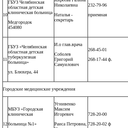
ГБУЗ Челябинская
Николаевна
232-79-96
областная детская
клиническая больница
10
Наталья -
приемная
секретарь
Медгородок
454080
И.о глав.врача
ГБУЗ «Челябинская
268-45-01
областная детская
Соболев
туберкулезная
11
Григорий
268-17-44 ф.
больница»
Самуилович
ул. Блюхера, 44
Городские медицинские учреждения
Угнивенко
МБУЗ «Городская
Максим
клиническая
Игоревич
728-20-00
12
больница №1»
Раиса Петровна,
728-20-02 ф