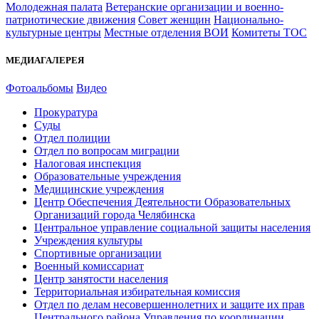
Молодежная палата
Ветеранские организации и военно-
патриотические движения
Совет женщин
Национально-
культурные центры
Местные отделения ВОИ
Комитеты ТОС
МЕДИАГАЛЕРЕЯ
Фотоальбомы
Видео
Прокуратура
Суды
Отдел полиции
Отдел по вопросам миграции
Налоговая инспекция
Образовательные учреждения
Медицинские учреждения
Центр Обеспечения Деятельности Образовательных
Организаций города Челябинска
Центральное управление социальной защиты населения
Учреждения культуры
Спортивные организации
Военный комиссариат
Центр занятости населения
Территориальная избирательная комиссия
Отдел по делам несовершеннолетних и защите их прав
Центрального района Управления по координации