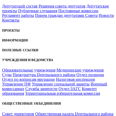
Депутатский состав
Решения совета депутатов
Депутатские
проекты
Публичные слушания
Постоянные комиссии
Регламент работы
Прием граждан депутатами Совета
Новости
Контакты
ПРОЕКТЫ
ИНФОРМАЦИЯ
ПОЛЕЗНЫЕ ССЫЛКИ
УЧРЕЖДЕНИЯ И ВЕДОМСТВА
Образовательные учреждения
Медицинские учреждения
Суды
Прокуратура Центрального района
Отдел полиции
Отдел по вопросам миграции
Налоговая инспекция
Управление ПФ
Управление социальной защиты
Военный
комиссариат
Служба занятости
Отдел ЗАГС
Комитет
образования
Территориальная избирательная комиссия
ОБЩЕСТВЕННЫЕ ОБЪЕДИНЕНИЯ
Совет директоров
Общественная палата Центрального района