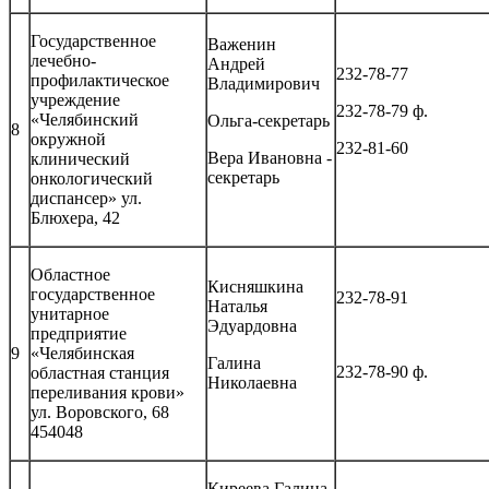
Государственное
Важенин
лечебно-
Андрей
232-78-77
профилактическое
Владимирович
учреждение
232-78-79 ф.
«Челябинский
Ольга-секретарь
8
окружной
232-81-60
Вера Ивановна -
клинический
секретарь
онкологический
диспансер» ул.
Блюхера, 42
Областное
Кисняшкина
государственное
232-78-91
Наталья
унитарное
Эдуардовна
предприятие
9
«Челябинская
Галина
232-78-90 ф.
областная станция
Николаевна
переливания крови»
ул. Воровского, 68
454048
Киреева Галина