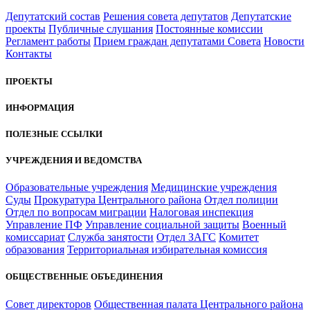
Депутатский состав
Решения совета депутатов
Депутатские
проекты
Публичные слушания
Постоянные комиссии
Регламент работы
Прием граждан депутатами Совета
Новости
Контакты
ПРОЕКТЫ
ИНФОРМАЦИЯ
ПОЛЕЗНЫЕ ССЫЛКИ
УЧРЕЖДЕНИЯ И ВЕДОМСТВА
Образовательные учреждения
Медицинские учреждения
Суды
Прокуратура Центрального района
Отдел полиции
Отдел по вопросам миграции
Налоговая инспекция
Управление ПФ
Управление социальной защиты
Военный
комиссариат
Служба занятости
Отдел ЗАГС
Комитет
образования
Территориальная избирательная комиссия
ОБЩЕСТВЕННЫЕ ОБЪЕДИНЕНИЯ
Совет директоров
Общественная палата Центрального района